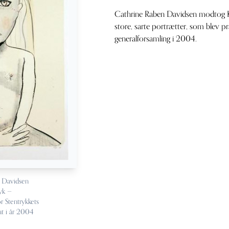
Cathrine Raben Davidsen modtog K
store, sarte portrætter, som blev p
generalforsamling i 2004.
 Davidsen
yk —
or Stentrykkets
at i år 2004