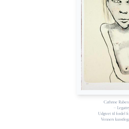
Cathrine Raben
— Legattr
Udgivet til fordel f
Venners kunstleg