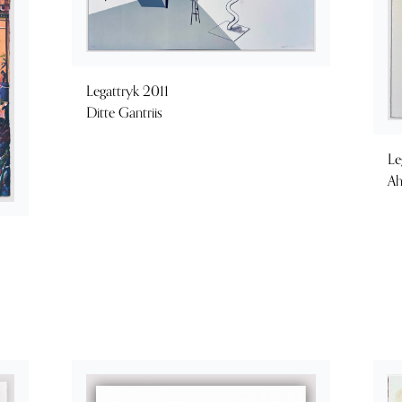
Legattryk 2011
Ditte Gantriis
Le
Ah