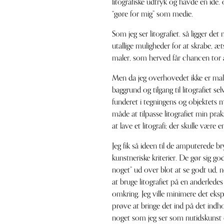
litografiske udtryk og havde en ide.
“gøre for mig” som medie.
Som jeg ser litografiet. så ligger det
utallige muligheder for at skrabe, æts
maler, som herved får chancen tor a
Men da jeg overhovedet ikke er maler,
baggrund og tilgang til litografiet s
funderet i tegningens og objektets m
måde at tilpasse litografiet min praksi
at lave et litografi; der skulle være
Jeg fik så ideen til de amputerede b
kunstneriske kriterier. De gør sig go
noget” ud over blot at se godt ud, 
at bruge litografiet på en anderled
omkring. Jeg ville minimere det eksp
prøve at bringe det ind på det indh
noget som jeg ser som nutidskunst og