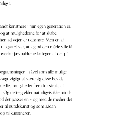
rligst.
blandt kunstnere i min egen generation er,
s og at mulighederne for at skabe
 hen ad vejen er udtømte. Men en af
til legatet var, at jeg på den måde ville få
overfor jævnaldrene kolleger. at det på
re begrænsninger – såvel som alle mulige
sagt vigtigt at være sig disse bevidst.
medies muligheder frem for straks at
n. Og dette gælder naturligvis ikke mindst
vad det passer en – og med de medier det
ver til nutidskunst og som sådan
 op til kunstneren,