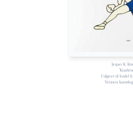
Jesper K. Kri
"Knælen
Udgivet til fordel f
Venners kunstleg