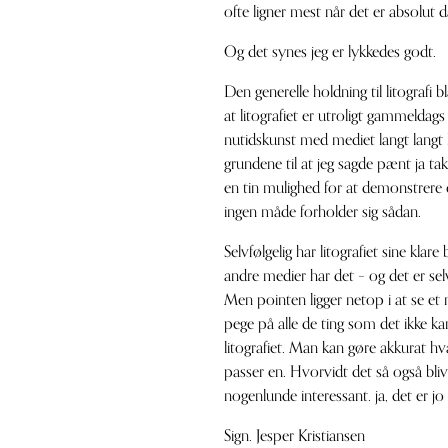
ofte ligner mest når det er absolut då
Og det synes jeg er lykkedes godt.
Den generelle holdning til litografi 
at litografiet er utroligt gammeldag
nutidskunst med mediet langt langt
grundene til at jeg sagde pænt ja tak 
en tin mulighed for at demonstrere 
ingen måde forholder sig sådan.
Selvfølgelig har litografiet sine kla
andre medier har det – og det er selv
Men pointen ligger netop i at se et 
pege på alle de ting som det ikke ka
litografiet. Man kan gøre akkurat h
passer en. Hvorvidt det så også bli
nogenlunde interessant. ja, det er jo
Sign. Jesper Kristiansen