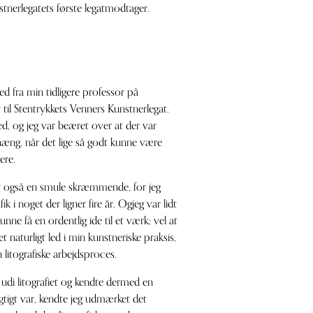
stnerlegatets første legatmodtager.
ed fra min tidligere professor på
et til Stentrykkets Venners Kunstnerlegat.
ed, og jeg var beæret over at der var
æng, når det lige så godt kunne være
ere.
t også en smule skræmmende, for jeg
k i noget der ligner fire år. Ogjeg var lidt
nne få en ordentlig ide til et værk; vel at
 naturligt led i min kunstneriske praksis,
n litografiske arbejdsproces.
 udi litografiet og kendte dermed en
gtigt var, kendte jeg udmærket det