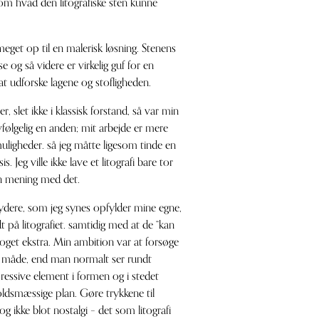
 om hvad den litografiske sten kunne
 meget op til en malerisk løsning. Stenens
e og så videre er virkelig guf for en
t udforske lagene og stofligheden.
 slet ikke i klassisk forstand, så var min
elvfølgelig en anden; mit arbejde er mere
uligheder. så jeg måtte ligesom tinde en
s. Jeg ville ikke lave et litografi bare tor
 en mening med det.
rydere, som jeg synes opfylder mine egne,
dt på litografiet. samtidig med at de “kan
noget ekstra. Min ambition var at forsøge
es måde, end man normalt ser rundt
ressive element i formen og i stedet
oldsmæssige plan. Gøre trykkene til
 ikke blot nostalgi – det som litografi