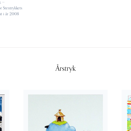
k —
or Stentrykkets
at i år 2008
Årstryk