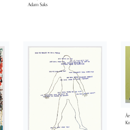
Adam Saks
År
K