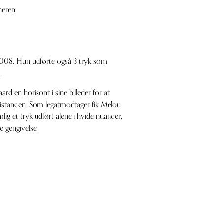
neren
008. Hun udførte også 3 tryk som
.
d en horisont i sine billeder for at
istancen. Som legatmodtager fik Melou
emlig et tryk udført alene i hvide nuancer,
e gengivelse.