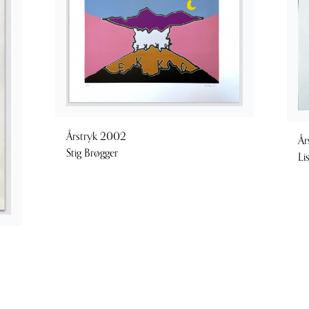
Årstryk 2002
År
Stig Brøgger
Li