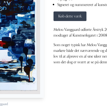
Signeret og nummereret af kunst
Køb dette værk
Melou Vanggaard udførte Årstryk 2
modtager af Kunstnerlegatet i 2008
Som noget typisk har Melou Vanggaar
markere både det nærværende og d
lov til at afprøve en af sine ideer n
som det dog er svært at se på denn
ggaard