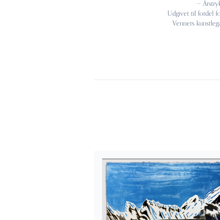
— Årstry
Udgivet til fordel f
Venners kunstleg