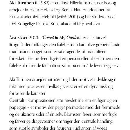
Aki Turunen
(f. 1983) er en finsk billedkunstner, der bor og
arbejder imellem Helsinki og Berlin. Han er uddannet fra
Kunstakademiet i Helsinki (MFA, 2011) og har studeret ved
Det Kongelige Danske Kunstakademi i København.
Årstrykket 2026,
“
Comet in My Garden
”
, er et 7-farvet
litografi, der indfanger den følelse man kan blive grebet af, når
man møder noget, som er så dragende, at man bliver
forelsket. Ikke nødvendigvis i en person eller objekt, men den
følelse af dirrende facination, som på en måde lever i sig selv.
Aki Turunen arbejder intuitivt og lader motivet udvikle sig i
takt med processen, hvilket giver værket en dynamisk og
fortællende karakter:
Centralt i kompositionen står mødet mellem en figur og en
papegøje – et motiv, der peger på mødet med det fremmede
og de ukendte sider af én selv. Blomster, frøer, sommerfugle
og farverige dragevæsner omringer den centrale handling,
som subtile symboler der figurerer i udkanten af vores