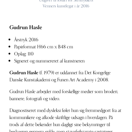
Udgivet til fordel for Stentrykkets
Venners kunstlegat i år 2016
Gudrun Hasle
Årstryk 2016
Papirformat H66 cm x B48 cm
Oplag: 110
Signeret og nummereret af kunstneren
Gudrun Hasle
(f. 1979) er uddannet fra Det Kongelige
Danske Kunstakademi og Funen Art Academy i 2008.
Gudrun Hasle arbejder med forskellige medier som broderi,
bannere, fotografi og video.
Diagnostiseret med dysleksi føler hun sig fremmedgjort fra at
kommunikere og afkode skriftlige udsagn i hverdagen. På
trods af dette bekender hun dagligt sine bekymringer til
beskueren gennem enkle, men stavefejlsramte sætninger