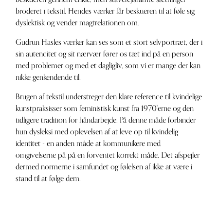
broderet i tekstil. Hendes værker får beskueren til at føle sig
dyslektisk og vender magtrelationen om.
Gudrun Hasles værker kan ses som et stort selvportræt, der i
sin autencitet og sit nærvær fører os tæt ind på en person
med problemer og med et dagligliv, som vi er mange der kan
nikke genkendende til.
Brugen af tekstil understreger den klare reference til kvindelige
kunstpraksisser som feministisk kunst fra 1970'erne og den
tidligere tradition for håndarbejde. På denne måde forbinder
hun dysleksi med oplevelsen af at leve op til kvindelig
identitet - en anden måde at kommunikere med
omgivelserne på på en forventet korrekt måde. Det afspejler
dermed normerne i samfundet og følelsen af ikke at være i
stand til at følge dem.