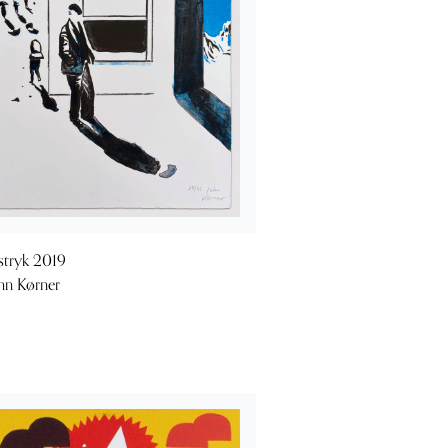
stryk 2019
hn Kørner