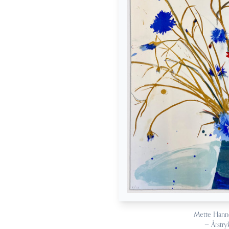
Mette Han
— Årstry