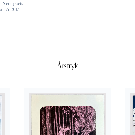
or Stentrykkets
at i år 2017
Årstryk