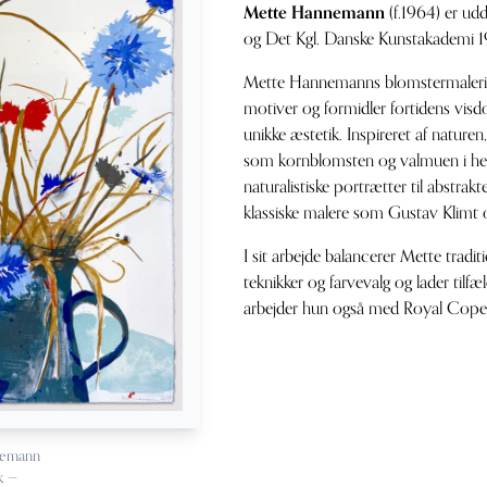
Mette Hannemann
(f.1964) er ud
og Det Kgl. Danske Kunstakademi 1
Mette Hannemanns blomstermalerier
motiver og formidler fortidens vi
unikke æstetik. Inspireret af natur
som kornblomsten og valmuen i he
naturalistiske portrætter til abstrak
klassiske malere som Gustav Klimt
I sit arbejde balancerer Mette tradi
teknikker og farvevalg og lader tilfæ
arbejder hun også med Royal Cope
nemann
k —