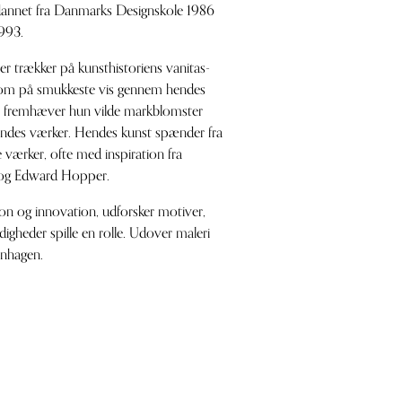
dannet fra Danmarks Designskole 1986
993.
 trækker på kunsthistoriens vanitas-
sdom på smukkeste vis gennem hendes
en, fremhæver hun vilde markblomster
ndes værker. Hendes kunst spænder fra
te værker, ofte med inspiration fra
 og Edward Hopper.
tion og innovation, udforsker motiver,
ldigheder spille en rolle. Udover maleri
nhagen.