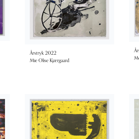
År
Årstryk 2022
Mo
Mie Olise Kjærgaard